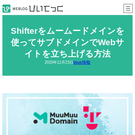
内
容
を
ス
キ
Shifterをムームードメインを
ッ
プ
使ってサブドメインでWebサ
イトを立ち上げる方法
Web情報
2020年11月23日