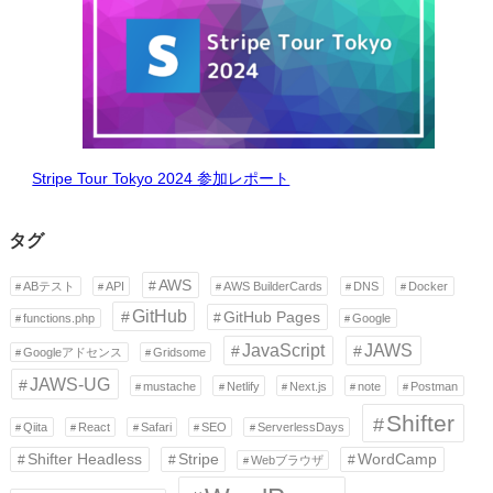
Stripe Tour Tokyo 2024 参加レポート
タグ
AWS
ABテスト
API
AWS BuilderCards
DNS
Docker
GitHub
GitHub Pages
functions.php
Google
JavaScript
JAWS
Googleアドセンス
Gridsome
JAWS-UG
mustache
Netlify
Next.js
note
Postman
Shifter
Qiita
React
Safari
SEO
ServerlessDays
Shifter Headless
Stripe
WordCamp
Webブラウザ