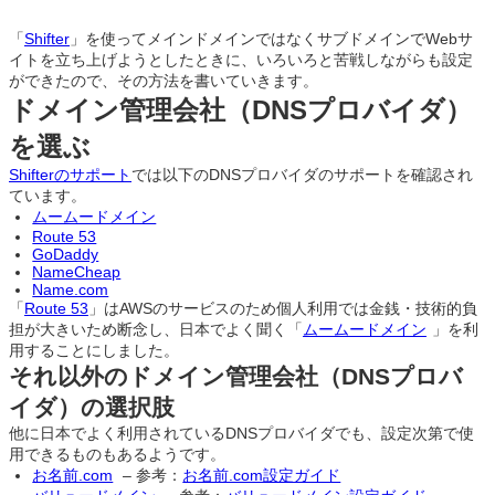
「
Shifter
」を使ってメインドメインではなくサブドメインでWebサ
イトを立ち上げようとしたときに、いろいろと苦戦しながらも設定
ができたので、その方法を書いていきます。
ドメイン管理会社（DNSプロバイダ）
を選ぶ
Shifterのサポート
では以下のDNSプロバイダのサポートを確認され
ています。
ムームードメイン
Route 53
GoDaddy
N
a
meCheap
Name.com
「
Route 53
」はAWSのサービスのため個人利用では金銭・技術的負
担が大きいため断念し、日本でよく聞く「
ムームードメイン
」を利
用することにしました。
それ以外のドメイン管理会社（DNSプロバ
イダ）の選択肢
他に日本でよく利用されているDNSプロバイダでも、設定次第で使
用できるものもあるようです。
お名前.com
– 参考：
お名前.com設定ガイド