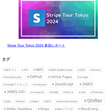
Stripe Tour Tokyo 2024 参加レポート
タグ
AWS
ABテスト
API
AWS BuilderCards
DNS
Docker
GitHub
GitHub Pages
functions.php
Google
JavaScript
JAWS
Googleアドセンス
Gridsome
JAWS-UG
mustache
Netlify
Next.js
note
Postman
Shifter
Qiita
React
Safari
SEO
ServerlessDays
Shifter Headless
Stripe
WordCamp
Webブラウザ