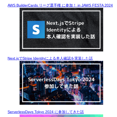
AWS BuilderCards リーグ選手権 に参加！ in JAWS FESTA 2024
Next.jsでStripe Identityによる本人確認を実装した話
ServerlessDays Tokyo 2024 に参加してきた話