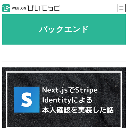
内
容
を
ス
キ
バックエンド
ッ
プ